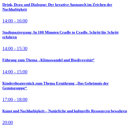
Drink, Draw and Dialogue: Der kreative Austausch im Zeichen der
Nachhaltigkeit
14:00 - 16:00
Stadtspaziergang: In 100 Minuten Cradle to Cradle. Schritt für Schritt
erfahren
14:00 - 15:30
Führung zum Thema „Klimawandel und Biodiversität“
14:00 - 15:00
Kindertheaterstück zum Thema Ernährung „Das Geheimnis der
Gemüsesuppe“
17:00 - 18:00
Kunst und Nachhaltigkeit – Natürliche und kulturelle Ressourcen bewahren
20:00