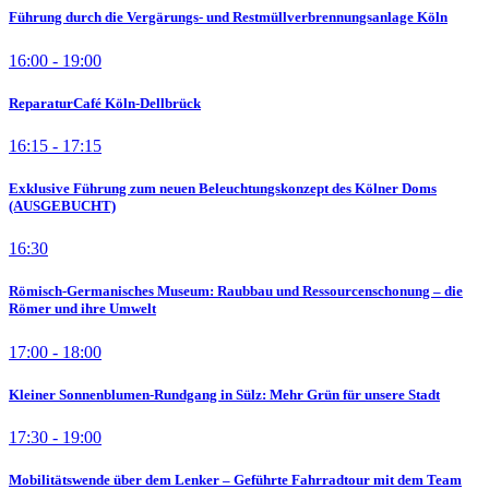
Führung durch die Vergärungs- und Restmüllverbrennungsanlage Köln
16:00 - 19:00
ReparaturCafé Köln-Dellbrück
16:15 - 17:15
Exklusive Führung zum neuen Beleuchtungskonzept des Kölner Doms
(AUSGEBUCHT)
16:30
Römisch-Germanisches Museum: Raubbau und Ressourcenschonung – die
Römer und ihre Umwelt
17:00 - 18:00
Kleiner Sonnenblumen-Rundgang in Sülz: Mehr Grün für unsere Stadt
17:30 - 19:00
Mobilitätswende über dem Lenker – Geführte Fahrradtour mit dem Team