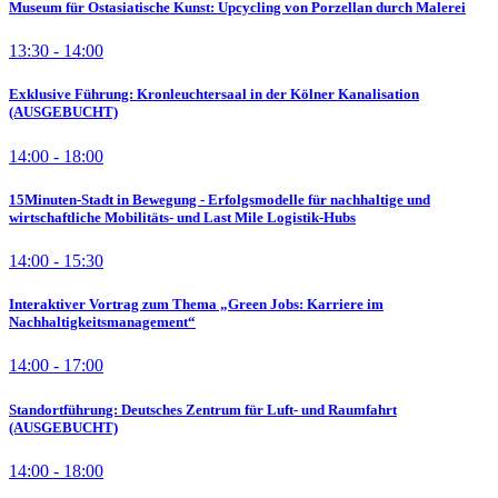
Museum für Ostasiatische Kunst: Upcycling von Porzellan durch Malerei
13:30 - 14:00
Exklusive Führung: Kronleuchtersaal in der Kölner Kanalisation
(AUSGEBUCHT)
14:00 - 18:00
15Minuten-Stadt in Bewegung - Erfolgsmodelle für nachhaltige und
wirtschaftliche Mobilitäts- und Last Mile Logistik-Hubs
14:00 - 15:30
Interaktiver Vortrag zum Thema „Green Jobs: Karriere im
Nachhaltigkeitsmanagement“
14:00 - 17:00
Standortführung: Deutsches Zentrum für Luft- und Raumfahrt
(AUSGEBUCHT)
14:00 - 18:00