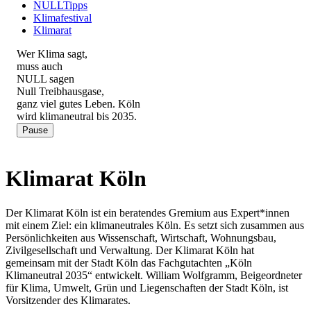
(Alt+Enter um Untermenü zu öffnen und zu navigi
NULLTipps
(Alt+Enter um Untermenü zu öffnen und zu navig
Klimafestival
Klimarat
Wer Klima sagt,
muss auch
NULL
sagen
Null Treibhausgase,
ganz viel gutes Leben. Köln
wird klimaneutral bis 2035.
Pause
Klimarat Köln
Der Klimarat Köln ist ein beratendes Gremium aus Expert*innen
mit einem Ziel: ein klimaneutrales Köln. Es setzt sich zusammen aus
Persönlichkeiten aus Wissenschaft, Wirtschaft, Wohnungsbau,
Zivilgesellschaft und Verwaltung. Der Klimarat Köln hat
gemeinsam mit der Stadt Köln das Fachgutachten „Köln
Klimaneutral 2035“ entwickelt. William Wolfgramm, Beigeordneter
für Klima, Umwelt, Grün und Liegenschaften der Stadt Köln, ist
Vorsitzender des Klimarates.