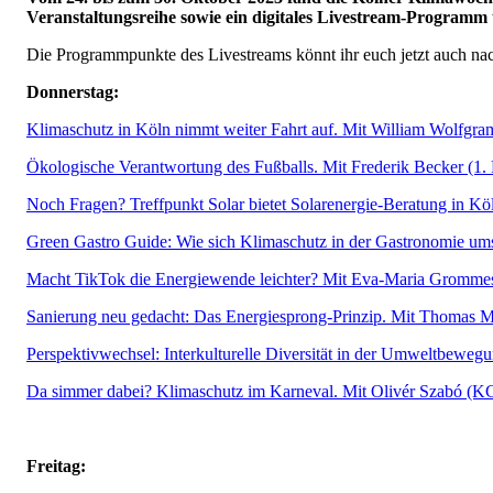
Veranstaltungsreihe sowie ein digitales Livestream-Programm
Die Programmpunkte des Livestreams könnt ihr euch jetzt auch nac
Donnerstag:
Klimaschutz in Köln nimmt weiter Fahrt auf. Mit William Wolfgram
Ökologische Verantwortung des Fußballs. Mit Frederik Becker (1.
Noch Fragen? Treffpunkt Solar bietet Solarenergie-Beratung in Kö
Green Gastro Guide: Wie sich Klimaschutz in der Gastronomie umse
Macht TikTok die Energiewende leichter? Mit Eva-Maria Grommes 
Sanierung neu gedacht: Das Energiesprong-Prinzip. Mit Thomas 
Perspektivwechsel: Interkulturelle Diversität in der Umweltbeweg
Da simmer dabei? Klimaschutz im Karneval. Mit Olivér Szabó (K
Freitag: