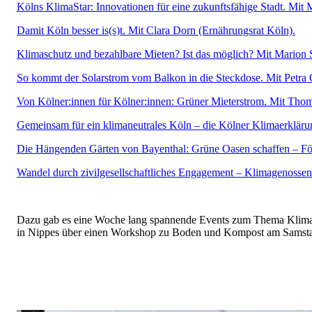
Kölns KlimaStar: Innovationen für eine zukunftsfähige Stadt. Mi
Damit Köln besser is(s)t. Mit Clara Dorn (Ernährungsrat Köln).
Klimaschutz und bezahlbare Mieten? Ist das möglich? Mit Marion
So kommt der Solarstrom vom Balkon in die Steckdose. Mit Petra 
Von Kölner:innen für Kölner:innen: Grüner Mieterstrom. Mit T
Gemeinsam für ein klimaneutrales Köln – die Kölner Klimaerkläru
Die Hängenden Gärten von Bayenthal: Grüne Oasen schaffen – Fö
Wandel durch zivilgesellschaftliches Engagement – Klimagenossen
Dazu gab es eine Woche lang spannende Events zum Thema Klimasc
in Nippes über einen Workshop zu Boden und Kompost am Samsta