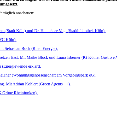
 umgesetzt.
hträglich anschauen:
m (Stadt Köln) und Dr. Hannelore Vogt (Stadtbibliothek Köln).
 FC Köln).
ln. Sebastian Bock (RheinEnergie).
tzen lässt. Mit Maike Block und Laura Isberner (IG Kölner Gastro e.V
(Energiewende erklärt).
Meißner (Wohnungsgenossenschaft am Vorgebirgspark eG).
ung. Mit Adrian Kohlert (Green Agents ++).
G Grüne Rheinfunken).