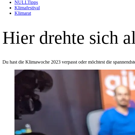
(Alt+Enter um Untermenü zu öffnen und zu navigi
NULLTipps
(Alt+Enter um Untermenü zu öffnen und zu navig
Klimafestival
Klimarat
Hier drehte sich 
Du hast die Klimawoche 2023 verpasst oder möchtest die spannendste