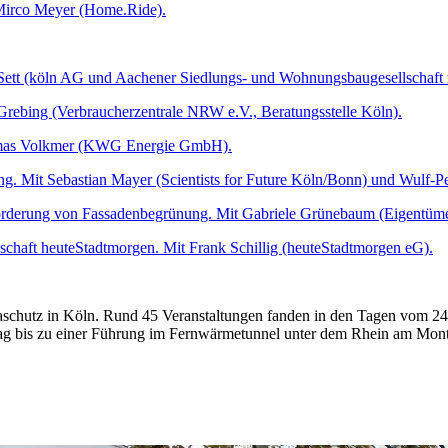
t Mirco Meyer (Home.Ride).
 Sett (köln AG und Aachener Siedlungs- und Wohnungsbaugesellschaft
Grebing (Verbraucherzentrale NRW e.V., Beratungsstelle Köln).
homas Volkmer (KWG Energie GmbH).
ng. Mit Sebastian Mayer (Scientists for Future Köln/Bonn) und Wulf
rderung von Fassadenbegrünung. Mit Gabriele Grünebaum (Eigentüme
schaft heuteStadtmorgen. Mit Frank Schillig (heuteStadtmorgen eG).
hutz in Köln. Rund 45 Veranstaltungen fanden in den Tagen vom 24. 
g bis zu einer Führung im Fernwärmetunnel unter dem Rhein am Mon