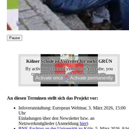
Pause
Kölner Schule ist Vorreiter für mehr GRÜN
By activating external video from YouTube, you
consent to transmit data to this third party.
Activate once
Activate permanently
More Info
An diesen Terminen stellt sich das Projekt vor:
Infoveranstaltung: European Webinar, 3. März 2026, 15:00
Uhr
Einladungen über den Newsletter bzw. an
Netzwerkmitglieder (Anmeldung
hier
)
BNE-Fachtag an der Universität zu Köln
, 5. März 2026, 9 bi