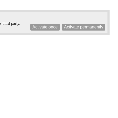
 third party.
Activate once
Activate permanently