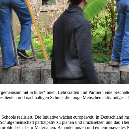
emeinsam mit Schüler*innen, Lehrkräften und Partnern eine beschattet
esilienten und nachhaltigen Schule, die junge Menschen aktiv mitgestal
chools realisiert. Die Initiative wächst europaweit. In Deutschland
chulgemeinschaft partizipativ zu planen und umzusetzen und das Them
nd erprobte Lehr-Lern-Materialien, Bauanleitungen und ein europaweite