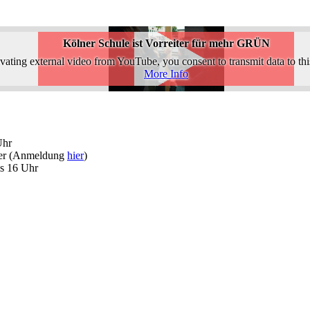
Kölner Schule ist Vorreiter für mehr GRÜN
vating external video from YouTube, you consent to transmit data to this
More Info
Uhr
der (Anmeldung
hier
)
is 16 Uhr