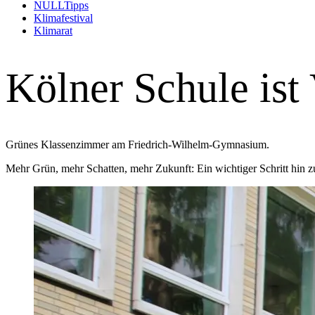
(Alt+Enter um Untermenü zu öffnen und zu navigi
NULLTipps
(Alt+Enter um Untermenü zu öffnen und zu navig
Klimafestival
Klimarat
Kölner Schule ist
Grünes Klassenzimmer am Friedrich-Wilhelm-Gymnasium.
Mehr Grün, mehr Schatten, mehr Zukunft: Ein wichtiger Schritt hin zu