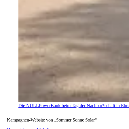
Die NULLPowerBank beim Tag der Nachbar*schaft in Ehre
Kampagnen-Website von „Sommer Sonne Solar“