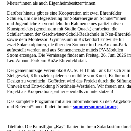
Mieter*innen als auch Eigenheimbesitzer*innen.
Darüber hinaus gibt es eine Kooperation mit zwei Ehrenfelder
Schulen, um die Begeisterung für Solarenergie an Schüler*innen
und Jugendliche zu vermitteln. Im Rahmen eines partizipativen
Kunstprojekts (gemeinsam mit Studio Quack) erarbeiten die
Schüler*innen der Geschwister-Scholl-Realschule in Neu-Ehrenfel
sowie dem Montessori-Gymnasium in Bickendorf Entwürfe für
zwei Solarskulpturen, die über den Sommer im Leo-Amann-Park
aufgestellt werden und aus Sonnenenergie mittels PV-Modulen
Strom erzeugen. Die Vernissage findet am Freitag, 26. Juni 2026 i
Leo-Amann-Park am BüZe Ehrenfeld statt.
Der gemeinnützige Verein ökoRAUSCH Think Tank hat sich zum
Ziel gesetzt, Klimaziele spielerisch mithilfe von Kunst, Kultur und
Design zu vermitteln. Gefördert wird das Projekt durch die Stiftung
Umwelt und Entwicklung Nordrhein-Westfalen. Wir freuen uns, da
Projekt als Kooperationspartner ebenfalls zu unterstützen!
Das komplette Programm mit allen Informationen zu den Angebot
und Referent*innen findet ihr unter
sommersonnesolar.org
.
Titelfoto: Die Kunstfigur „Ray“ flaniert in ihrem Solarkostüm durc