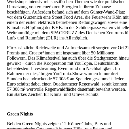
Workshops intensiv mit spezifischen Themen wie der praktischen
Umsetzung von erneuerbaren Energien in ihrem Zuhause
beschäftigen. Außerdem befand sich auf dem Günter-Wand-Platz
vor dem Gürzenich eine Street Food Area, die Feuerwehr Köln mit
einem der ersten elektrisch betriebenen Rettungswagen sowie eine
Klimabus-Hüpfburg der KVB. In der Schildergasse waren virtuelle
Weltraumflüge mit dem SPACEBUZZ des Deutschen Zentrums fü
Luft- und Raumfahrt (DLR) ins All möglich.
Für zusätzliche Reichweite und Aufmerksamkeit sorgten vor Ort 2
Promis und Creator*innen mit insgesamt über 50 Millionen
Followern. Das Klimafestival hat auch über die Stadtgrenzen hinau
gewirkt – durch die Kooperation mit YouTopia, Deutschlands
beliebtestem Livestreaming-Event rund um Nachhaltigkeit. Im
Rahmen der diesjährigen YouTopia-Show wurden in nur drei
Stunden beeindruckende 57.308 € an Spenden gesammelt. Jeder
Euro schützt dabei einen Quadratmeter Regenwald, somit konnten
57.308 m² wertvolle Regenwaldfläche dauerhaft bewahrt werden.
Ein starkes Zeichen für Klima- und Umweltschutz!
Green Nights
Bei den Green Nights zeigten 12 Kölner Clubs, Bars und
gastronomische Orte verteilt in ganz Köln, wie Feiern und