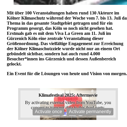
Mit über 100 Veranstaltungen haben rund 130 Akteure im
Kölner Klimaschutz während der Woche vom 7. bis 13. Juli da
Thema in das gesamte Stadtgebiet getragen und für ein
Programm gesorgt, das Köln so noch nicht gesehen hat.
Erstmals gab es mit dem Viva La Green am 11. Juli im
Gürzenich Köln eine zentrale Veranstaltung dieser
Größenordnung. Das vielfältige Engagement zur Erreichung
der Kölner Klimaschutzziele wurde nicht nur an einem Ort
gebündelt sichtbar, sondern hat auch rund 4.000
Besucher*innen ins Gürzenich und dessen Außenbereich
gelockt.
Ein Event für die Lösungen von heute und Vision von morgen.
Klimafestival 2025: Aftermovie
By activating external video from YouTube, you
consent to transmit data to this third party.
Activate once
Activate permanently
More Info