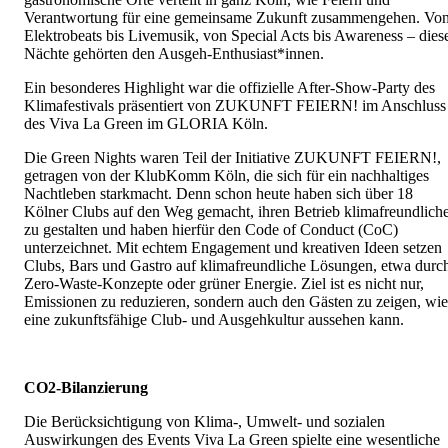
Verantwortung für eine gemeinsame Zukunft zusammengehen. Vo
Elektrobeats bis Livemusik, von Special Acts bis Awareness – dies
Nächte gehörten den Ausgeh-Enthusiast*innen.
Ein besonderes Highlight war die offizielle After-Show-Party des
Klimafestivals präsentiert von ZUKUNFT FEIERN! im Anschluss
des Viva La Green im GLORIA Köln.
Die Green Nights waren Teil der Initiative ZUKUNFT FEIERN!,
getragen von der KlubKomm Köln, die sich für ein nachhaltiges
Nachtleben starkmacht. Denn schon heute haben sich über 18
Kölner Clubs auf den Weg gemacht, ihren Betrieb klimafreundlich
zu gestalten und haben hierfür den Code of Conduct (CoC)
unterzeichnet. Mit echtem Engagement und kreativen Ideen setzen
Clubs, Bars und Gastro auf klimafreundliche Lösungen, etwa durc
Zero-Waste-Konzepte oder grüner Energie. Ziel ist es nicht nur,
Emissionen zu reduzieren, sondern auch den Gästen zu zeigen, wie
eine zukunftsfähige Club- und Ausgehkultur aussehen kann.
CO2-Bilanzierung
Die Berücksichtigung von Klima-, Umwelt- und sozialen
Auswirkungen des Events Viva La Green spielte eine wesentliche